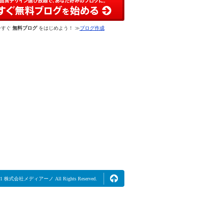
今すぐ
無料ブログ
をはじめよう！ ≫
ブログ作成
2021 株式会社メディアーノ All Rights Reserved.