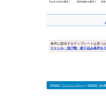
条件に該当するテンプレートは見つ
ジャンル・並び順・絞り込み条件を
利用規約
|
プライバシーポリシー
|
推奨環境
|
会社