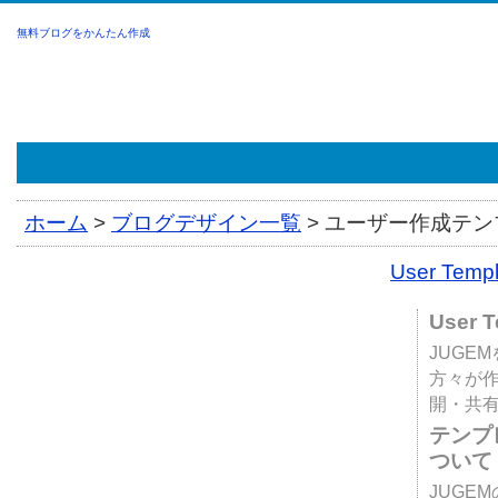
無料ブログをかんたん作成
ホーム
>
ブログデザイン一覧
>
ユーザー作成テンプ
User Tem
User 
JUGE
方々が
開・共