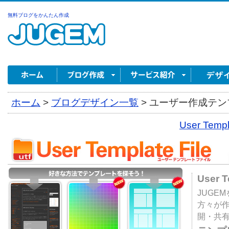
無料ブログをかんたん作成
ホーム
>
ブログデザイン一覧
>
ユーザー作成テンプ
User Tem
User 
JUGE
方々が
開・共