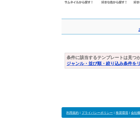
条件に該当するテンプレートは見つ
ジャンル・並び順・絞り込み条件を
利用規約
|
プライバシーポリシー
|
推奨環境
|
会社