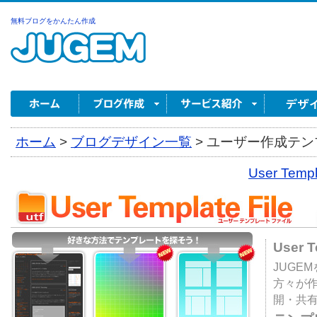
無料ブログをかんたん作成
ホーム
>
ブログデザイン一覧
>
ユーザー作成テンプ
User Tem
User 
JUGE
方々が
開・共