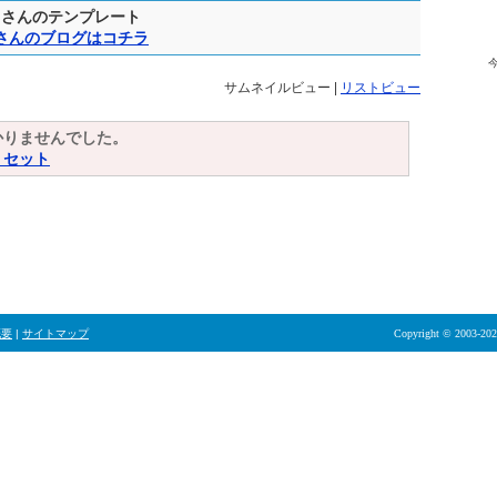
されているテンプレートを自由にご利用頂けます。
さんのテンプレート
さんのブログはコチラ
サムネイルビュー |
リストビュー
かりませんでした。
リセット
概要
|
サイトマップ
Copyright © 2003-