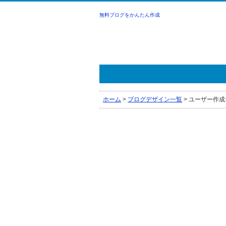
無料ブログをかんたん作成
ホーム
>
ブログデザイン一覧
>
ユーザー作成