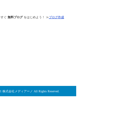
今すぐ
無料ブログ
をはじめよう！ ≫
ブログ作成
2021 株式会社メディアーノ All Rights Reserved.