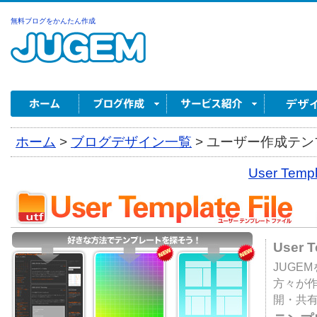
無料ブログをかんたん作成
ホーム
>
ブログデザイン一覧
>
ユーザー作成テンプ
User Tem
User 
JUGE
方々が
開・共