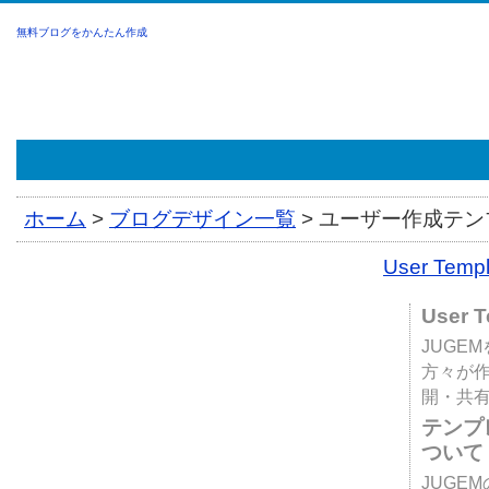
無料ブログをかんたん作成
ホーム
>
ブログデザイン一覧
>
ユーザー作成テンプ
User Tem
User 
JUGE
方々が
開・共