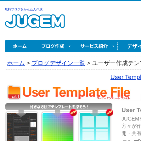
無料ブログをかんたん作成
ホーム
>
ブログデザイン一覧
>
ユーザー作成テンプ
User Tem
User 
JUGE
方々が
開・共