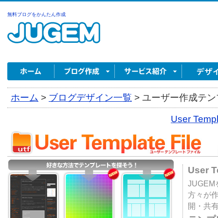
無料ブログをかんたん作成
ホーム
>
ブログデザイン一覧
>
ユーザー作成テンプ
User Tem
User 
JUGE
方々が
開・共