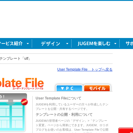
テンプレート「utf」
User Template File トップへ戻る
User Template Fileについて
JUGEMを利用しているユーザーの方々が作成したテン
プレートを公開・共有するページです。
テンプレートの公開・利用について
JUGEMの管理者ページの「デザイン」>「テンプレー
ト変更」ページから簡単にできます。JUGEM、ロリポ
ブログをお使いのお客様は、User Template Fileで公開