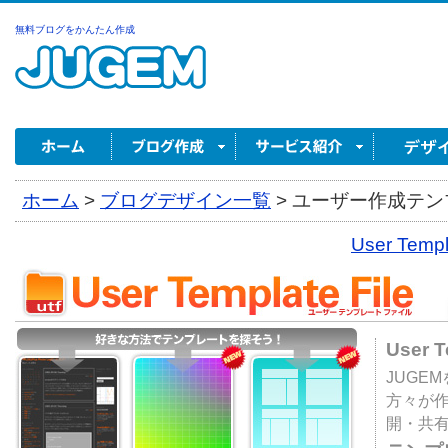
無料ブログをかんたん作成
ホーム
>
ブログデザイン一覧
>
ユーザー作成テンプ
User Tem
User 
JUGE
方々が
開・共