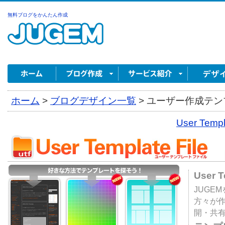
無料ブログをかんたん作成
ホーム
>
ブログデザイン一覧
>
ユーザー作成テンプ
User Tem
User 
JUGE
方々が
開・共