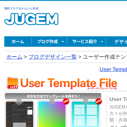
無料ブログをかんたん作成
ホーム
>
ブログデザイン一覧
>
ユーザー作成テンプ
User Tem
User 
JUGE
方々が
開・共