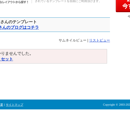
されているテンプレートを自由にご利用頂けます。
さんのテンプレート
さんのブログはコチラ
サムネイルビュー |
リストビュー
かりませんでした。
リセット
概要
|
サイトマップ
Copyright © 2003-