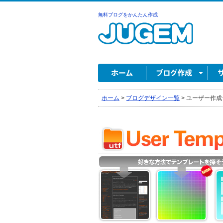
無料ブログをかんたん作成
ホーム
>
ブログデザイン一覧
>
ユーザー作成