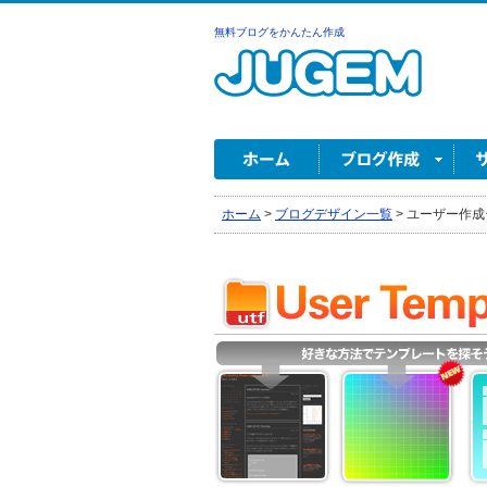
無料ブログをかんたん作成
ホーム
>
ブログデザイン一覧
>
ユーザー作成