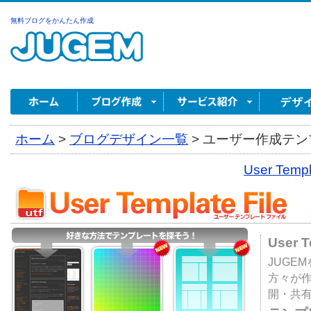
無料ブログをかんたん作成
ホーム
>
ブログデザイン一覧
>
ユーザー作成テンプ
User Tem
User 
JUGE
方々が
開・共