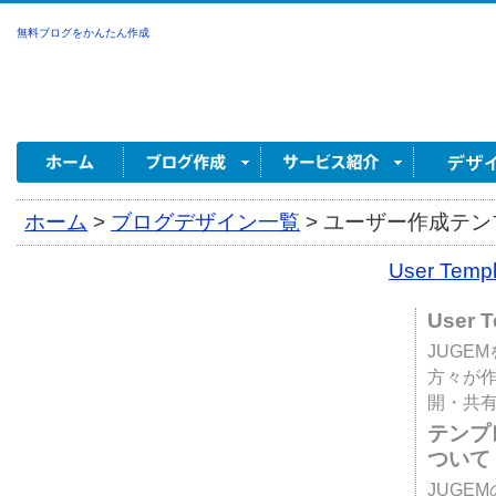
無料ブログをかんたん作成
ホーム
>
ブログデザイン一覧
>
ユーザー作成テンプ
User Tem
User 
JUGE
方々が
開・共