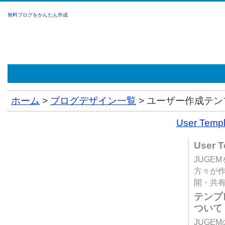
無料ブログをかんたん作成
ホーム
>
ブログデザイン一覧
>
ユーザー作成テンプ
User Tem
User 
JUGE
方々が
開・共