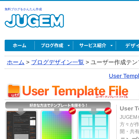
無料ブログをかんたん作成
ホーム
>
ブログデザイン一覧
>
ユーザー作成テンプ
User Tem
User 
JUGE
方々が
開・共