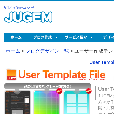
無料ブログをかんたん作成
ホーム
>
ブログデザイン一覧
>
ユーザー作成テンプ
User Tem
User 
JUGE
方々が
開・共