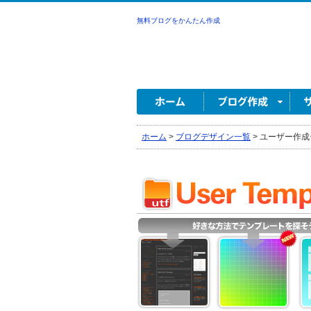
無料ブログをかんたん作成
ホーム
>
ブログデザイン一覧
>
ユーザー作成