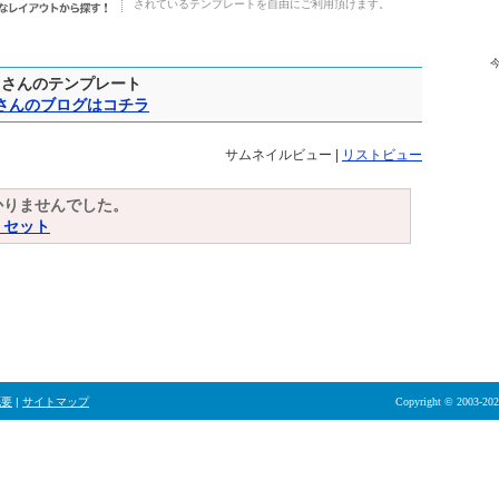
されているテンプレートを自由にご利用頂けます。
さんのテンプレート
さんのブログはコチラ
サムネイルビュー |
リストビュー
かりませんでした。
リセット
概要
|
サイトマップ
Copyright © 2003-