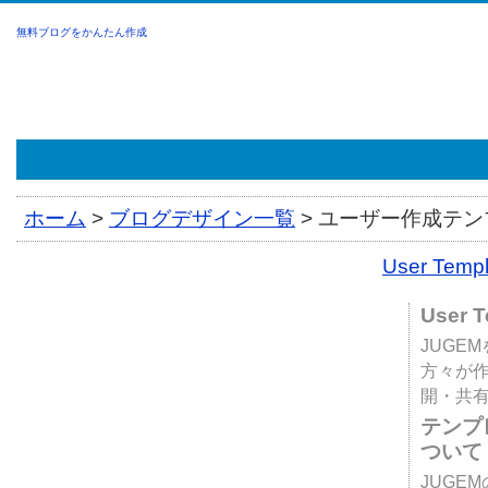
無料ブログをかんたん作成
ホーム
>
ブログデザイン一覧
>
ユーザー作成テンプ
User Tem
User 
JUGE
方々が
開・共