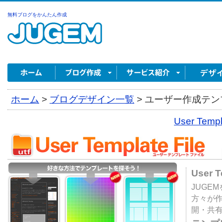
無料ブログをかんたん作成
ホーム
>
ブログデザイン一覧
>
ユーザー作成テンプ
User Tem
User 
JUGE
方々が
開・共