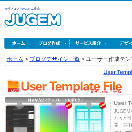
無料ブログをかんたん作成
ホーム
>
ブログデザイン一覧
>
ユーザー作成テンプ
User Tem
User 
JUGE
方々が
開・共