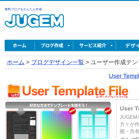
無料ブログをかんたん作成
ホーム
>
ブログデザイン一覧
>
ユーザー作成テンプ
User Tem
User 
JUGE
方々が
開・共