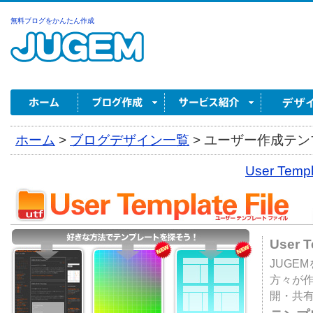
無料ブログをかんたん作成
ホーム
>
ブログデザイン一覧
>
ユーザー作成テンプ
User Tem
User 
JUGE
方々が
開・共