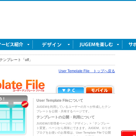
テンプレート「utf」
User Template File トップへ戻る
User Template Fileについて
JUGEMを利用しているユーザーの方々が作成したテン
プレートを公開・共有するページです。
テンプレートの公開・利用について
JUGEMの管理者ページの「デザイン」>「テンプレー
ト変更」ページから簡単にできます。JUGEM、ロリポ
ブログをお使いのお客様は、User Template Fileで公開