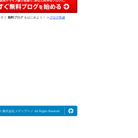
今すぐ
無料ブログ
をはじめよう！ ≫
ブログ作成
2021 株式会社メディアーノ All Rights Reserved.