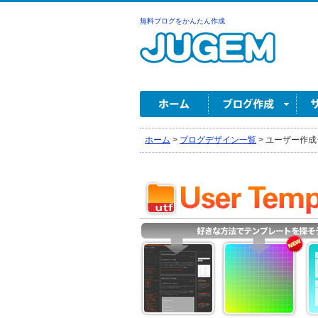
無料ブログをかんたん作成
ホーム
>
ブログデザイン一覧
>
ユーザー作成