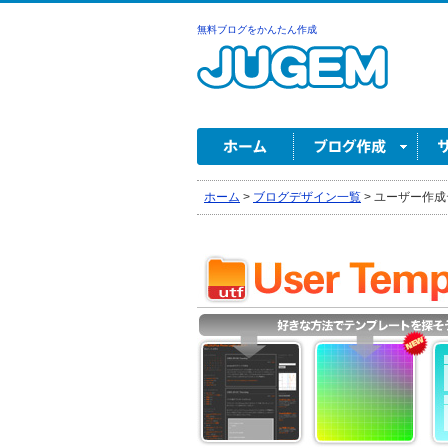
無料ブログをかんたん作成
ホーム
>
ブログデザイン一覧
>
ユーザー作成