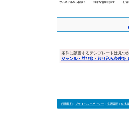
条件に該当するテンプレートは見つ
ジャンル・並び順・絞り込み条件を
利用規約
|
プライバシーポリシー
|
推奨環境
|
会社