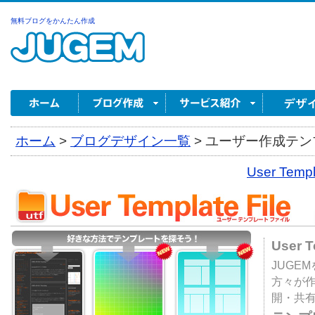
無料ブログをかんたん作成
ホーム
>
ブログデザイン一覧
>
ユーザー作成テンプ
User Tem
User 
JUGE
方々が
開・共