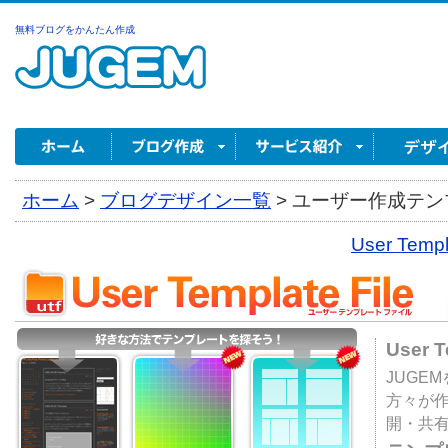
無料ブログをかんたん作成
ホーム
>
ブログデザイン一覧
>
ユーザー作成テンプ
User Tem
User 
JUGE
方々が
開・共