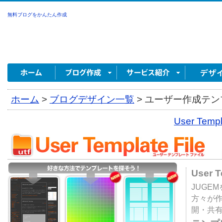
無料ブログをかんたん作成
ホーム
>
ブログデザイン一覧
>
ユーザー作成テンプ
User Tem
User 
JUGE
方々が
開・共