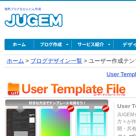
無料ブログをかんたん作成
ホーム
>
ブログデザイン一覧
>
ユーザー作成テンプ
User Tem
User 
JUGE
方々が
開・共