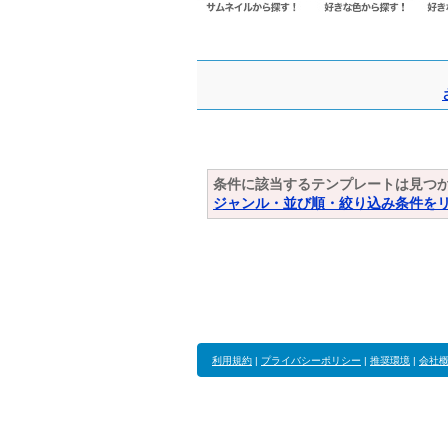
条件に該当するテンプレートは見つ
ジャンル・並び順・絞り込み条件を
利用規約
|
プライバシーポリシー
|
推奨環境
|
会社