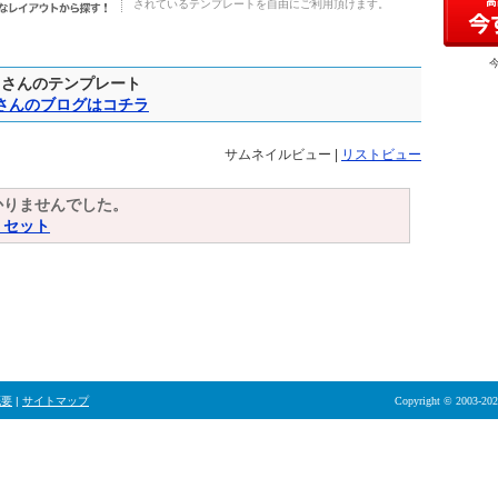
されているテンプレートを自由にご利用頂けます。
さんのテンプレート
さんのブログはコチラ
サムネイルビュー |
リストビュー
かりませんでした。
リセット
概要
|
サイトマップ
Copyright © 2003-