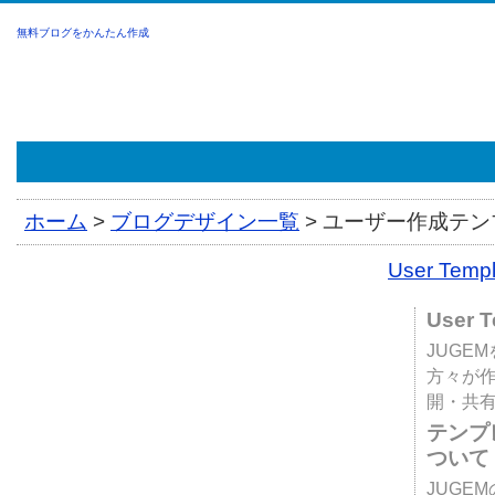
無料ブログをかんたん作成
ホーム
>
ブログデザイン一覧
>
ユーザー作成テンプ
User Tem
User 
JUGE
方々が
開・共