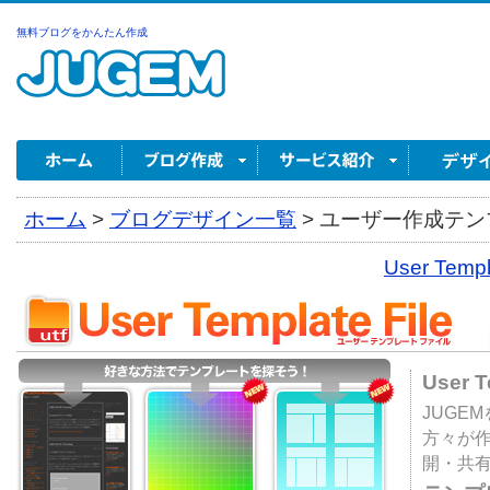
無料ブログをかんたん作成
ホーム
>
ブログデザイン一覧
>
ユーザー作成テンプ
User Tem
User 
JUGE
方々が
開・共