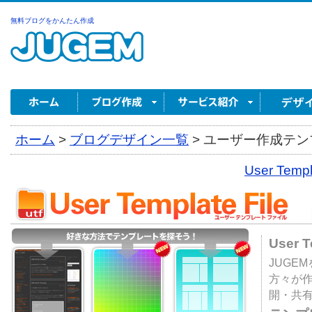
無料ブログをかんたん作成
ホーム
>
ブログデザイン一覧
>
ユーザー作成テンプ
User Tem
User 
JUGE
方々が
開・共