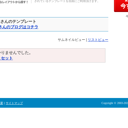
されているテンプレートを自由にご利用頂けます。
さんのテンプレート
さんのブログはコチラ
サムネイルビュー |
リストビュー
かりませんでした。
リセット
概要
|
サイトマップ
Copyright © 2003-