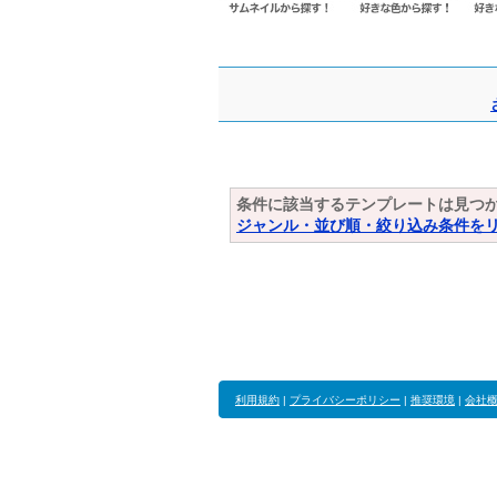
条件に該当するテンプレートは見つ
ジャンル・並び順・絞り込み条件を
利用規約
|
プライバシーポリシー
|
推奨環境
|
会社