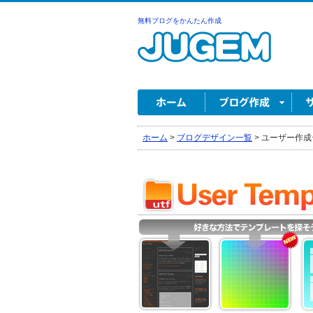
無料ブログをかんたん作成
ホーム
>
ブログデザイン一覧
>
ユーザー作成