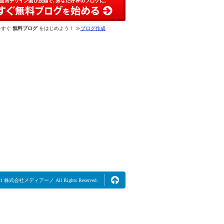
今すぐ
無料ブログ
をはじめよう！ ≫
ブログ作成
2021 株式会社メディアーノ All Rights Reserved.