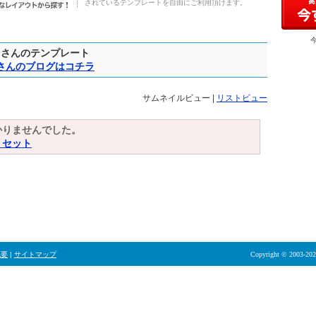
されているテンプレートを自由にご利用頂けます。
さんのテンプレート
さんのブログはコチラ
サムネイルビュー |
リストビュー
かりませんでした。
リセット
概要
|
サイトマップ
Copyright © 2003-