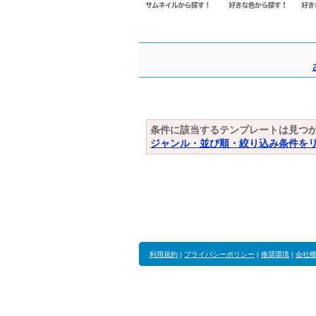
条件に該当するテンプレートは見つ
ジャンル・並び順・絞り込み条件を
利用規約
|
プライバシーポリシー
|
推奨環境
|
会社