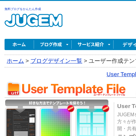
無料ブログをかんたん作成
ホーム
>
ブログデザイン一覧
>
ユーザー作成テンプ
User Tem
User 
JUGE
方々が
開・共