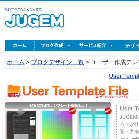
無料ブログをかんたん作成
ホーム
>
ブログデザイン一覧
>
ユーザー作成テンプ
User Tem
User 
JUGE
方々が
開・共