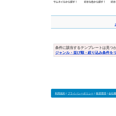
条件に該当するテンプレートは見つ
ジャンル・並び順・絞り込み条件を
利用規約
|
プライバシーポリシー
|
推奨環境
|
会社