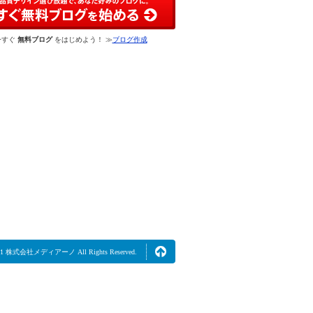
今すぐ
無料ブログ
をはじめよう！ ≫
ブログ作成
2021 株式会社メディアーノ All Rights Reserved.