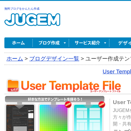
無料ブログをかんたん作成
ホーム
>
ブログデザイン一覧
>
ユーザー作成テンプ
User Tem
User 
JUGE
方々が
開・共