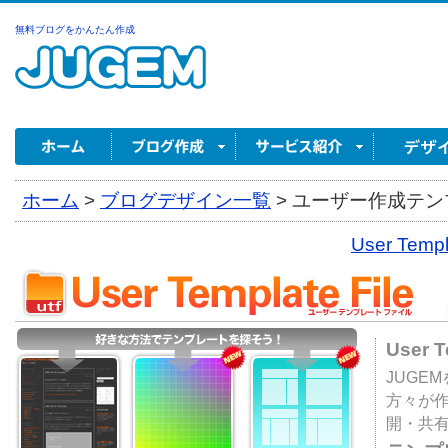
無料ブログをかんたん作成
ホーム
>
ブログデザイン一覧
>
ユーザー作成テンプ
User Tem
User 
JUGE
方々が
開・共