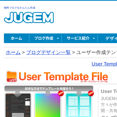
無料ブログをかんたん作成
ホーム
>
ブログデザイン一覧
>
ユーザー作成テンプ
User Tem
User 
JUGE
方々が
開・共