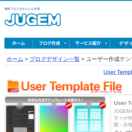
無料ブログをかんたん作成
ホーム
>
ブログデザイン一覧
>
ユーザー作成テンプ
User Tem
User 
JUGE
方々が
開・共