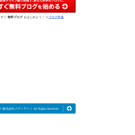
今すぐ
無料ブログ
をはじめよう！ ≫
ブログ作成
2021 株式会社メディアーノ All Rights Reserved.