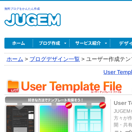
無料ブログをかんたん作成
ホーム
>
ブログデザイン一覧
>
ユーザー作成テンプ
User Tem
User 
JUGE
方々が
開・共