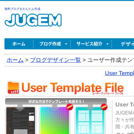
無料ブログをかんたん作成
ホーム
>
ブログデザイン一覧
>
ユーザー作成テンプ
User Tem
User 
JUGE
方々が
開・共