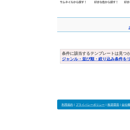
条件に該当するテンプレートは見つ
ジャンル・並び順・絞り込み条件を
利用規約
|
プライバシーポリシー
|
推奨環境
|
会社